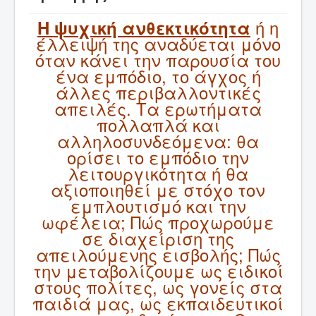
ΑΡΘΡΑ
ή η
Η ψυχική ανθεκτικότητα
έλλειψή της αναδύεται μόνο
ΔΙΑΛΕΞΕΙΣ
όταν κάνει την παρουσία του
ΕΚΔΟΣΕΙΣ
ένα εμπόδιο, το άγχος ή
άλλες περιβαλλοντικές
ΑΝΑΚΟΙΝΩΣΕΙΣ
απειλές. Τα ερωτήματα
ΕΠΙΚΟΙΝΩΝΙΑ
πολλαπλά και
Συνεργαζόμενα Βιβλιοπωλεία
αλληλοσυνδεόμενα: θα
ορίσει το εμπόδιο την
λειτουργικότητα ή θα
αξιοποιηθεί με στόχο τον
εμπλουτισμό και την
ωφέλεια; Πώς προχωρούμε
σε διαχείριση της
απειλούμενης εισβολής; Πώς
την μεταβολίζουμε ως ειδικοί
στους πολίτες, ως γονείς στα
παιδιά μας, ως εκπαιδευτικοί