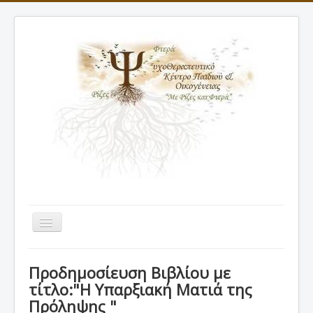
Εναλλαγή
πλοήγησης
ΑΡΧΙΚΗ
Προδημοσίευση Βιβλίου με
ΠΡΟΦΙΛ
τίτλο:"H Υπαρξιακή Ματιά της
Πρόληψης "
ΘΕΡΑΠΕΙΕΣ