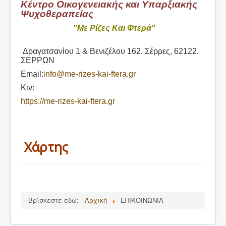
Κέντρο Οικογενειακής και Υπαρξιακής
ΑΡΘΡΑ
Ψυχοθεραπείας
ΔΙΑΛΕΞΕΙΣ
"Με Ρίζες Και Φτερά"
ΕΚΔΟΣΕΙΣ
Δραγατσανίου 1 & Βενιζέλου 162, Σέρρες, 62122,
ΣΕΡΡΩΝ
ΑΝΑΚΟΙΝΩΣΕΙΣ
Email:
info@me-rizes-kai-ftera.gr
ΕΠΙΚΟΙΝΩΝΙΑ
Κιν:
Συνεργαζόμενα Βιβλιοπωλεία
https://me-rizes-kai-ftera.gr
Χάρτης
Βρίσκεστε εδώ:
Αρχική
ΕΠΙΚΟΙΝΩΝΙΑ