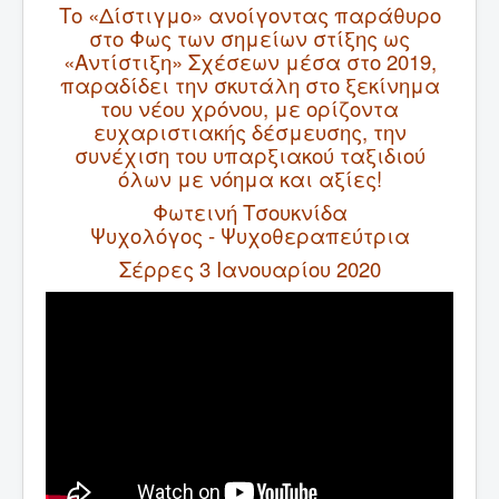
Το «Δίστιγμο» ανοίγοντας παράθυρο
στο Φως των σημείων στίξης ως
«Αντίστιξη» Σχέσεων μέσα στο 2019,
παραδίδει την σκυτάλη στο ξεκίνημα
του νέου χρόνου, με ορίζοντα
ευχαριστιακής δέσμευσης, την
συνέχιση του υπαρξιακού ταξιδιού
όλων με νόημα και αξίες!
Φωτεινή Τσουκνίδα
Ψυχολόγος - Ψυχοθεραπεύτρια
Σέρρες 3 Ιανουαρίου 2020