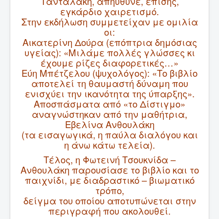
Τανταλάκη, απηύθυνε, επίσης,
εγκάρδιο χαιρετισμό.
Στην εκδήλωση συμμετείχαν με ομιλία
οι:
Αικατερίνη Δούρα (επόπτρια δημόσιας
υγείας): «Μιλάμε πολλές γλώσσες κι
έχουμε ρίζες διαφορετικές…»
Εύη Μπέτζελου (ψυχολόγος): «Το βιβλίο
αποτελεί τη θαυμαστή δύναμη που
ενισχύει την ικανότητα της ύπαρξης».
Αποσπάσματα από «το Δίστιγμο»
αναγνώστηκαν από την μαθήτρια,
Εβελίνα Ανθουλάκη
(τα εισαγωγικά, η παύλα διαλόγου και
η άνω κάτω τελεία).
Τέλος, η Φωτεινή Τσουκνίδα –
Ανθουλάκη παρουσίασε το βιβλίο και το
παιχνίδι, με διαδραστικό – βιωματικό
τρόπο,
δείγμα του οποίου αποτυπώνεται στην
περιγραφή που ακολουθεί.