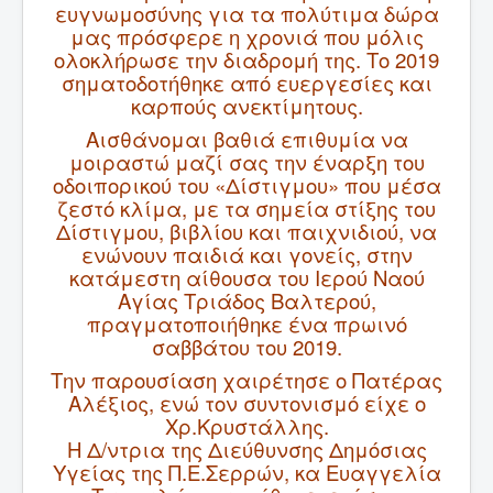
ευγνωμοσύνης για τα πολύτιμα δώρα
ΑΡΘΡΑ
μας πρόσφερε η χρονιά που μόλις
ολοκλήρωσε την διαδρομή της. Το 2019
ΔΙΑΛΕΞΕΙΣ
σηματοδοτήθηκε από ευεργεσίες και
ΕΚΔΟΣΕΙΣ
καρπούς ανεκτίμητους.
Αισθάνομαι βαθιά επιθυμία να
ΑΝΑΚΟΙΝΩΣΕΙΣ
μοιραστώ μαζί σας την έναρξη του
ΕΠΙΚΟΙΝΩΝΙΑ
οδοιπορικού του «Δίστιγμου» που μέσα
ζεστό κλίμα, με τα σημεία στίξης του
Συνεργαζόμενα Βιβλιοπωλεία
Δίστιγμου, βιβλίου και παιχνιδιού, να
ενώνουν παιδιά και γονείς, στην
κατάμεστη αίθουσα του Ιερού Ναού
Αγίας Τριάδος Βαλτερού,
πραγματοποιήθηκε ένα πρω
ινό
σαββάτου του 2019.
Την παρουσίαση χαιρέτησε ο Πατέρας
Αλέξιος, ενώ τον συντονισμό είχε ο
Χρ.Κρυστάλλης.
Η Δ/ντρια της Διεύθυνσης Δημόσιας
Υγείας της Π.Ε.Σερρών, κα Ευαγγελία