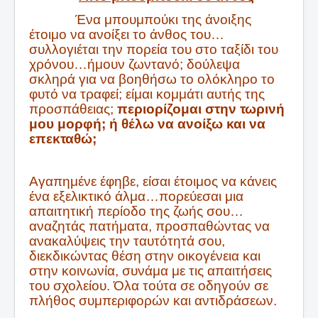
ΑΡΘΡΑ
Ένα μπουμπούκι της άνοιξης
έτοιμο να ανοίξει το άνθος του…
ΔΙΑΛΕΞΕΙΣ
συλλογιέται την πορεία του στο ταξίδι του
χρόνου…ήμουν ζωντανό; δούλεψα
ΕΚΔΟΣΕΙΣ
σκληρά για να βοηθήσω το ολόκληρο το
ΑΝΑΚΟΙΝΩΣΕΙΣ
φυτό να τραφεί; είμαι κομμάτι αυτής της
προσπάθειας;
περιορίζομαι στην τωρινή
ΕΠΙΚΟΙΝΩΝΙΑ
μου μορφή; ή θέλω να ανοίξω και να
Συνεργαζόμενα Βιβλιοπωλεία
επεκταθώ;
Αγαπημένε έφηβε, είσαι έτοιμος να κάνεις
ένα εξελικτικό άλμα…πορεύεσαι μια
απαιτητική περίοδο της ζωής σου…
αναζητάς πατήματα, προσπαθώντας να
ανακαλύψεις την ταυτότητά σου,
διεκδικώντας θέση στην οικογένεια και
στην κοινωνία, συνάμα με τις απαιτήσεις
του σχολείου. Όλα τούτα σε οδηγούν σε
πλήθος συμπεριφορών και αντιδράσεων.