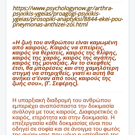
https://www.psychologynow.gr/arthra-
psyxikis-ygeias/proagogi-psyxikis-
ygeias/prosopiki-anaptyksi/8844-ekei-pou-
pneymonas-anthizei-zoi.html
«Η ζωή του ανθρώπου είναι καμωμένη
από καιρούς. Καιρός να σπείρεις,
καιρός να θερίσεις, καιρός της θλίψης,
καιρός της χαράς, καιρός της αγάπης,
καιρός της μοναξιάς. Αν το σκεφθείς
έτσι, θα μπορέσεις και στη χαμηλότερη
στιγμή να στηριχθείς, γιατί κι αυτή θα
ανήκει σ’έναν από τους καιρούς της
ζωής σου», (Γ. Σεφέρης).
Η υπαρξιακή διαδρομή του ανθρώπου
εμπεριέχει αναπόσπαστα την δοκιμασία
ανάλογα με τους καιρούς. Διαφορετικός ο
καιρός, ετερότητα και στην δοκιμασία. Η
επεξεργασία κάθε δοκιμασίας είναι που
οδηγεί σε σοφία και σε άνοιγμα του φωτός
της ανύψωσης που μόνο η υπέρβασή της