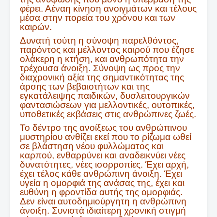
φέρει. Αέναη κίνηση ανοιγμάτων και τέλους
μέσα στην πορεία του χρόνου και των
καιρών.
Δυνατή τούτη η σύνοψη παρελθόντος,
παρόντος και μέλλοντος καιρού που έζησε
ολάκερη η κτήση, και ανθρωπότητα την
τρέχουσα άνοιξη. Σύνοψη ως προς την
διαχρονική αξία της σημαντικότητας της
άρσης των βεβαιοτήτων και της
εγκατάλειψης παιδικών, δυσλειτουργικών
φαντασιώσεων για μελλοντικές, ουτοπικές,
υποθετικές εκβάσεις στις ανθρώπινες ζωές.
Το δέντρο της ανοίξεως του ανθρώπινου
μυστηρίου ανθίζει εκεί που το ρίζωμα ωθεί
σε βλάστηση νέου φυλλώματος και
καρπού, ενθαρρύνει και αναδεικνύει νέες
δυνατότητες, νέες ισορροπίες. Έχει αρχή,
έχει τέλος κάθε ανθρώπινη άνοιξη. Έχει
υγεία η ομορφιά της ανάσας της, έχει και
ευθύνη η φροντίδα αυτής της ομορφιάς.
Δεν είναι αυτοδημιούργητη η ανθρώπινη
άνοιξη. Συνιστά ιδιαίτερη χρονική στιγμή