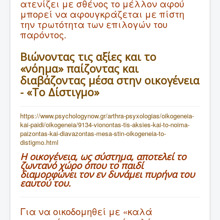
ατενίζει με σθένος το μέλλον αφού
μπορεί να αφουγκράζεται με πίστη
την τρωτότητα των επιλογών του
παρόντος.
Βιώνοντας τις αξίες και το
«νόημα» παίζοντας και
διαβάζοντας μέσα στην οικογένεια
- «Το Δίστιγμο»
https://www.psychologynow.gr/arthra-psyxologias/oikogeneia-
kai-paidi/oikogeneia/9134-vionontas-tis-aksies-kai-to-noima-
paizontas-kai-diavazontas-mesa-stin-oikogeneia-to-
distigmo.html
Η οικογένεια, ως σύστημα, αποτελεί το
ζωντανό χώρο όπου το παιδί
διαμορφώνει τον εν δυνάμει πυρήνα του
εαυτού του.
Για να οικοδομηθεί με «καλά