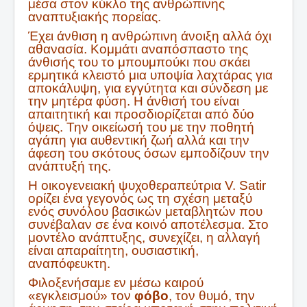
μέσα στον κύκλο της ανθρώπινης
αναπτυξιακής πορείας.
Έχει άνθιση η ανθρώπινη άνοιξη αλλά όχι
αθανασία. Koμμάτι αναπόσπαστο της
άνθισής του το μπουμπούκι που σκάει
ερμητικά κλειστό μια υποψία λαχτάρας για
αποκάλυψη, για εγγύτητα και σύνδεση με
την μητέρα φύση. Η άνθισή του είναι
απαιτητική και προσδιορίζεται από δύο
όψεις. Την οικείωσή του με την ποθητή
αγάπη για αυθεντική ζωή αλλά και την
άφεση του σκότους όσων εμποδίζουν την
ανάπτυξή της.
Η οικογενειακή ψυχοθεραπεύτρια V. Satir
ορίζει ένα γεγονός ως τη σχέση μεταξύ
ενός συνόλου βασικών μεταβλητών που
συνέβαλαν σε ένα κοινό αποτέλεσμα. Στο
μοντέλο ανάπτυξης, συνεχίζει, η αλλαγή
είναι απαραίτητη, ουσιαστική,
αναπόφευκτη.
Φιλοξενήσαμε εν μέσω καιρού
«εγκλεισμού» τον
φόβο
, τον θυμό, την