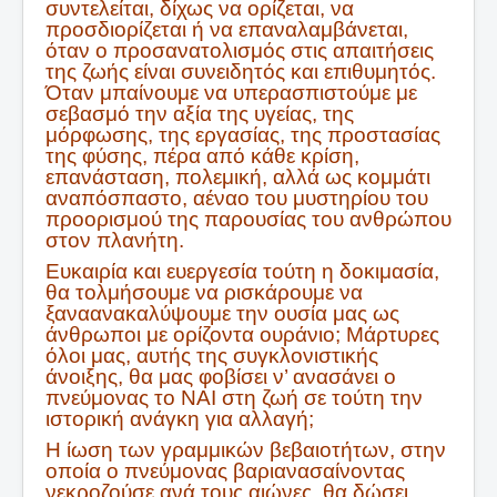
συντελείται, δίχως να ορίζεται, να
προσδιορίζεται ή να επαναλαμβάνεται,
όταν ο προσανατολισμός στις απαιτήσεις
της ζωής είναι συνειδητός και επιθυμητός.
Όταν μπαίνουμε να υπερασπιστούμε με
σεβασμό την αξία της υγείας, της
μόρφωσης, της εργασίας, της προστασίας
της φύσης, πέρα από κάθε κρίση,
επανάσταση, πολεμική, αλλά ως κομμάτι
αναπόσπαστο, αέναο του μυστηρίου του
προορισμού της παρουσίας του ανθρώπου
στον πλανήτη.
Ευκαιρία και ευεργεσία τούτη η δοκιμασία,
θα τολμήσουμε να ρισκάρουμε να
ξαναανακαλύψουμε την ουσία μας ως
άνθρωποι με ορίζοντα ουράνιο; Mάρτυρες
όλοι μας, αυτής της συγκλονιστικής
άνοιξης, θα μας φοβίσει ν’ ανασάνει ο
πνεύμονας το ΝΑΙ στη ζωή σε τούτη την
ιστορική ανάγκη για αλλαγή;
Η ίωση των γραμμικών βεβαιοτήτων, στην
οποία ο πνεύμονας βαριανασαίνοντας
νεκροζούσε ανά τους αιώνες, θα δώσει