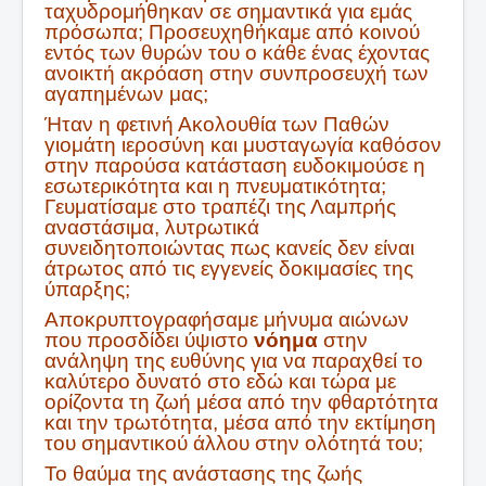
ταχυδρομήθηκαν σε σημαντικά για εμάς
πρόσωπα; Προσευχηθήκαμε από κοινού
εντός των θυρών του ο κάθε ένας έχοντας
ανοικτή ακρόαση στην συνπροσευχή των
αγαπημένων μας;
Ήταν η φετινή Ακολουθία των Παθών
γιομάτη ιεροσύνη και μυσταγωγία καθόσον
στην παρούσα κατάσταση ευδοκιμούσε η
εσωτερικότητα και η πνευματικότητα;
Γευματίσαμε στο τραπέζι της Λαμπρής
αναστάσιμα, λυτρωτικά
συνειδητοποιώντας πως κανείς δεν είναι
άτρωτος από τις εγγενείς δοκιμασίες της
ύπαρξης;
Aποκρυπτογραφήσαμε μήνυμα αιώνων
που προσδίδει ύψιστο
νόημα
στην
ανάληψη της ευθύνης για να παραχθεί το
καλύτερο δυνατό στο εδώ και τώρα με
ορίζοντα τη ζωή μέσα από την φθαρτότητα
και την τρωτότητα, μέσα από την εκτίμηση
του σημαντικού άλλου στην ολότητά του;
Το θαύμα της ανάστασης της ζωής