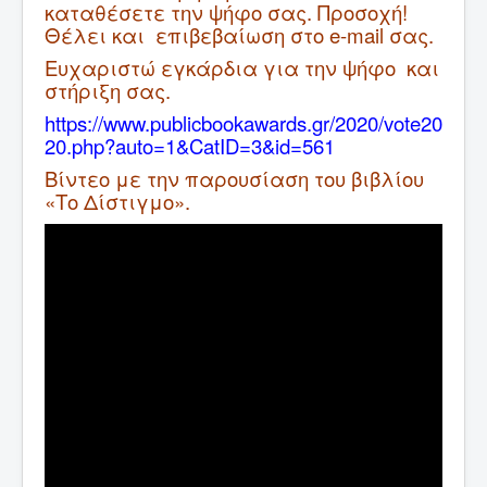
καταθέσετε την ψήφο σας. Προσοχή!
Θέλει και επιβεβαίωση στο e-mail σας.
Ευχαριστώ εγκάρδια για την ψήφο και
στήριξη σας.
https://www.publicbookawards.gr/2020/vote20
20.php?auto=1&CatID=3&id=561
Βίντεο με την παρουσίαση του βιβλίου
«Το Δίστιγμο».