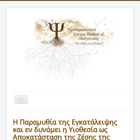
Εναλλαγή
πλοήγησης
ΑΡΧΙΚΗ
Η Παραμυθία της Εγκατάλειψης
ΠΡΟΦΙΛ
και εν δυνάμει η Υιοθεσία ως
Αποκατάσταση της Ζέσης της
ΘΕΡΑΠΕΙΕΣ