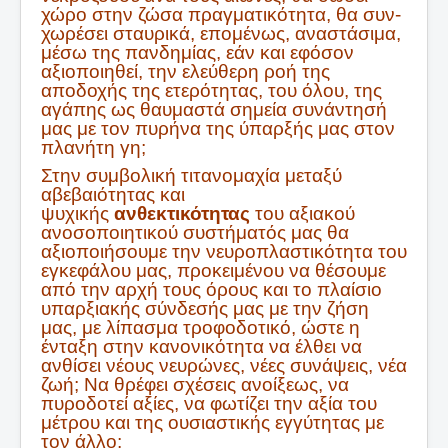
χώρο στην ζώσα πραγματικότητα, θα συν-
χωρέσει σταυρικά, επομένως, αναστάσιμα,
μέσω της πανδημίας, εάν και εφόσον
αξιοποιηθεί, την ελεύθερη ροή της
αποδοχής της ετερότητας, του όλου, της
αγάπης ως θαυμαστά σημεία συνάντησή
μας με τον πυρήνα της ύπαρξής μας στον
πλανήτη γη;
Στην συμβολική τιτανομαχία μεταξύ
αβεβαιότητας και
ψυχικής
ανθεκτικότητας
του αξιακού
ανοσοποιητικού συστήματός μας θα
αξιοποιήσουμε την νευροπλαστικότητα του
εγκεφάλου μας, προκειμένου να θέσουμε
από την αρχή τους όρους και το πλαίσιο
υπαρξιακής σύνδεσής μας με την ζήση
μας, με λίπασμα τροφοδοτικό, ώστε η
ένταξη στην κανονικότητα να έλθει να
ανθίσει νέους νευρώνες, νέες συνάψεις, νέα
ζωή; Να θρέφει σχέσεις ανοίξεως, να
πυροδοτεί αξίες, να φωτίζει την αξία του
μέτρου και της ουσιαστικής εγγύτητας με
τον άλλο;