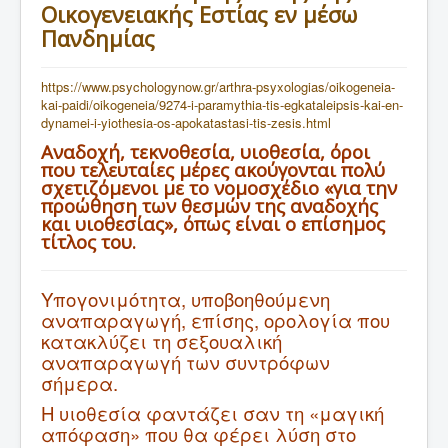
Οικογενειακής Εστίας εν μέσω
ΑΡΘΡΑ
Πανδημίας
ΔΙΑΛΕΞΕΙΣ
https://www.psychologynow.gr/arthra-psyxologias/oikogeneia-
ΕΚΔΟΣΕΙΣ
kai-paidi/oikogeneia/9274-i-paramythia-tis-egkataleipsis-kai-en-
dynamei-i-yiothesia-os-apokatastasi-tis-zesis.html
ΑΝΑΚΟΙΝΩΣΕΙΣ
Αναδοχή, τεκνοθεσία, υιοθεσία, όροι
ΕΠΙΚΟΙΝΩΝΙΑ
που τελευταίες μέρες ακούγονται πολύ
σχετιζόμενοι με το νομοσχέδιο «για την
Συνεργαζόμενα Βιβλιοπωλεία
προώθηση των θεσμών της αναδοχής
και υιοθεσίας», όπως είναι ο επίσημος
τίτλος του.
Υπογονιμότητα, υποβοηθούμενη
αναπαραγωγή, επίσης, ορολογία που
κατακλύζει τη σεξουαλική
αναπαραγωγή των συντρόφων
σήμερα.
Η υιοθεσία φαντάζει σαν τη «μαγική
απόφαση» που θα φέρει λύση στο